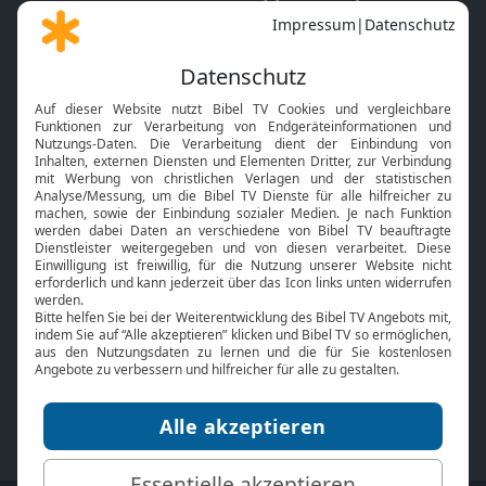
Gott und Bibel erklärt
Newsletter
Feiertage
Mobile App
Interviews
Kids App
Neuigkeiten
Smart TV
HbbTV
Bibelthek Online-Bibel
Nächster Gottesdienst
Bibel TV
Service
Über uns
Kontakt
Jobs
TV-Empfang
Presse
FAQ
Mediadaten