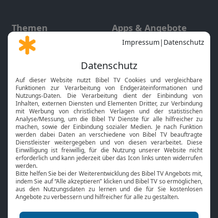
Themen
Apps & Angebote
Gott und Bibel erklärt
Newsletter
Feiertage
Mobile App
Interviews
Kids App
Neuigkeiten
Smart TV
HbbTV
Bibelthek Online-Bibel
Nächster Gottesdienst
Bibel TV
Service
Über uns
Kontakt
Jobs
TV-Empfang
Presse
FAQ
Mediadaten