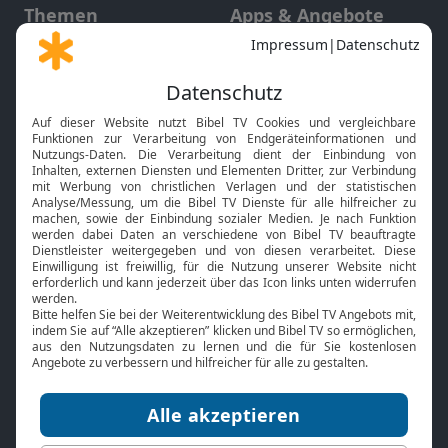
Themen
Apps & Angebote
Gott und Bibel erklärt
Newsletter
Feiertage
Mobile App
Interviews
Kids App
Neuigkeiten
Smart TV
HbbTV
Bibelthek Online-Bibel
Nächster Gottesdienst
Bibel TV
Service
Über uns
Kontakt
Jobs
TV-Empfang
Presse
FAQ
Mediadaten