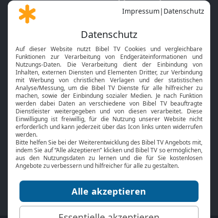
Gott und Bibel erklärt
Newsletter
Feiertage
Mobile App
Interviews
Kids App
Neuigkeiten
Smart TV
HbbTV
Bibelthek Online-Bibel
Nächster Gottesdienst
Bibel TV
Service
Über uns
Kontakt
Jobs
TV-Empfang
Presse
FAQ
Mediadaten