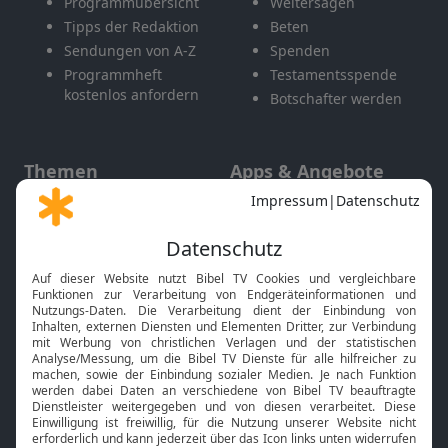
Programmübersicht
Weitersagen
Tipps der Redaktion
Beten
Sendungen von A-Z
Spenden
Programmheft
Testamentsspende
kostenlos anfordern
Botschafter werden
Themen
Apps & Angebote
Gott und Bibel erklärt
Newsletter
Feiertage
Mobile App
Interviews
Kids App
Neuigkeiten
Smart TV
HbbTV
Bibelthek Online-Bibel
Nächster Gottesdienst
Bibel TV
Service