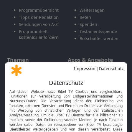
Programmübersicht
Weitersagen
Tipps der Redaktion
Beten
Sendungen von A-Z
Spenden
Programmheft
Testamentsspende
kostenlos anfordern
Botschafter werden
Themen
Apps & Angebote
Gott und Bibel erklärt
Newsletter
Feiertage
Mobile App
Interviews
Kids App
Neuigkeiten
Smart TV
HbbTV
Bibelthek Online-Bibel
Nächster Gottesdienst