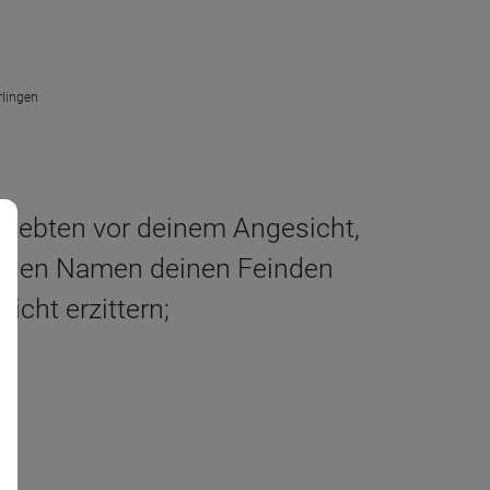
rlingen
erbebten vor deinem Angesicht,
einen Namen deinen Feinden
cht erzittern;