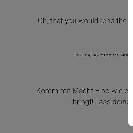
Oh, that you would rend the
Holy Bible, New International Version
Komm mit Macht – so wie ein
bringt! Lass deine 