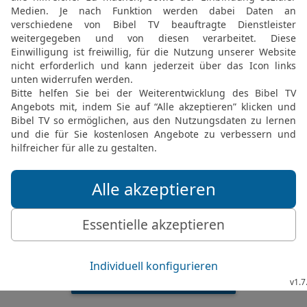
Jes 64 1 in der New International Version
 heavens and come down, that the mountai
JESAJA 64 IN DER NIV LESEN
 ® (Anglicised), NIV TM Copyright © 1979, 1984, 2011 by Biblica, Inc. Used with perm
Jes 64 1 in der Hoffnung für Alle
 Feuer, das im Nu einen Reisighaufen ve
Gegner erfahren, wer du bist. Die Völker sol
JESAJA 64 IN DER HFA LESEN