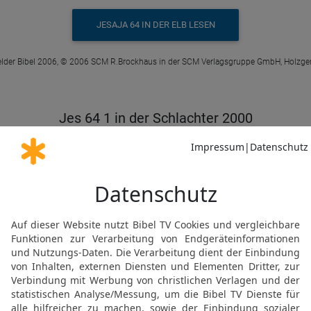
JESAJA 64 IN DER ELB LESEN
elder Bibel 2006, © 2006 SCM R.Brockhaus in der SCM Verlagsgruppe GmbH, Holzge
Jes 64 1 in der Schlachter 2000
ssest und herabführest, dass die Berge 
t, wie Feuer Wasser siedend macht, um d
chen, damit die Heiden vor deinem Angesi
JESAJA 64 IN DER SLT LESEN
© 2000 Genfer Bibelgesellschaft