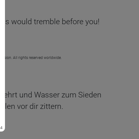
ns would tremble before you!
ission. All rights reserved worldwide.
rzehrt und Wasser zum Sieden
len vor dir zittern.