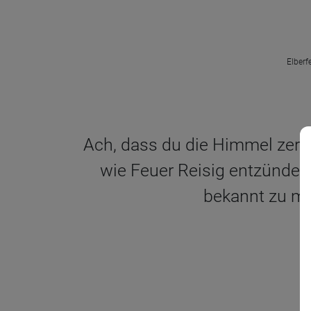
Elberf
Ach, dass du die Himmel zerri
wie Feuer Reisig entzünde
bekannt zu ma