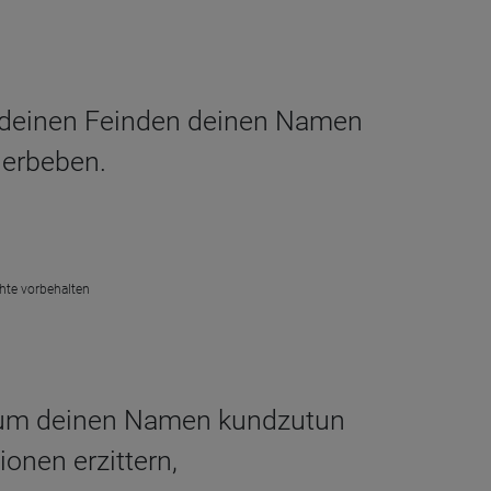
m deinen Feinden deinen Namen
 erbeben.
chte vorbehalten
–, um deinen Namen kundzutun
onen erzittern,