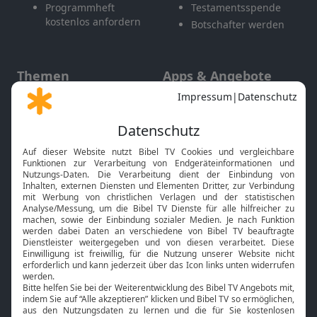
Programmheft
Testamentsspende
kostenlos anfordern
Botschafter werden
Themen
Apps & Angebote
Gott und Bibel erklärt
Newsletter
Feiertage
Mobile App
Interviews
Kids App
Neuigkeiten
Smart TV
HbbTV
Bibelthek Online-Bibel
Nächster Gottesdienst
Bibel TV
Service
Über uns
Kontakt
Jobs
TV-Empfang