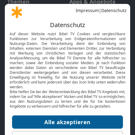
Themen
Apps & Angebote
Gott und Bibel erklärt
Newsletter
Feiertage
Mobile App
Interviews
Kids App
Neuigkeiten
Smart TV
HbbTV
Bibelthek Online-Bibel
Nächster Gottesdienst
Bibel TV
Service
Über uns
Kontakt
Jobs
TV-Empfang
Presse
FAQ
Mediadaten