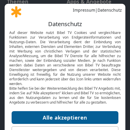
Themen
Apps & Angebote
Gott und Bibel erklärt
Newsletter
Feiertage
Mobile App
Interviews
Kids App
Neuigkeiten
Smart TV
HbbTV
Bibelthek Online-Bibel
Nächster Gottesdienst
Bibel TV
Service
Über uns
Kontakt
Jobs
TV-Empfang
Presse
FAQ
Mediadaten