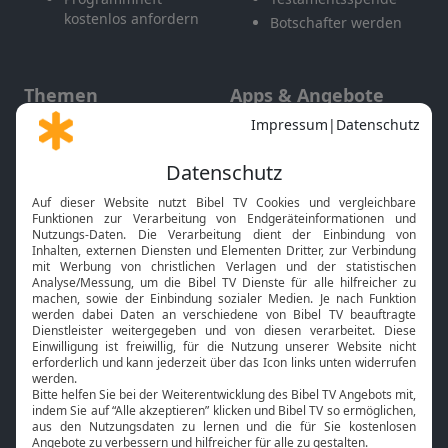
kostenlos anfordern
Botschafter werden
Themen
Apps & Angebote
Gott und Bibel erklärt
Newsletter
Feiertage
Mobile App
Interviews
Kids App
Neuigkeiten
Smart TV
HbbTV
Bibelthek Online-Bibel
Nächster Gottesdienst
Bibel TV
Service
Über uns
Kontakt
Jobs
TV-Empfang