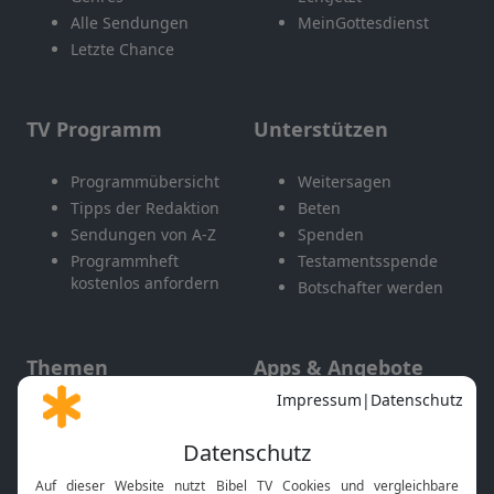
Alle Sendungen
MeinGottesdienst
Letzte Chance
TV Programm
Unterstützen
Programmübersicht
Weitersagen
Tipps der Redaktion
Beten
Sendungen von A-Z
Spenden
Programmheft
Testamentsspende
kostenlos anfordern
Botschafter werden
Themen
Apps & Angebote
Gott und Bibel erklärt
Newsletter
Feiertage
Mobile App
Interviews
Kids App