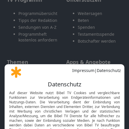
Programmübersicht
Weitersagen
Tipps der Redaktion
Beten
Sendungen von A-Z
Spenden
Programmheft
Testamentsspende
kostenlos anfordern
Botschafter werden
Themen
Apps & Angebote
Gott und Bibel erklärt
Newsletter
Feiertage
Mobile App
Interviews
Kids App
Neuigkeiten
Smart TV
HbbTV
Bibelthek Online-Bibel
Nächster Gottesdienst