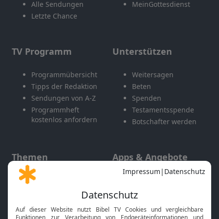
Alle Sendungen
MeinGottesdienst
Letzte Chance
TV Programm
Unterstützen
Programmübersicht
Weitersagen
Tipps der Redaktion
Beten
Sendungen von A-Z
Spenden
Programmheft
Testamentsspende
kostenlos anfordern
Botschafter werden
Themen
Apps & Angebote
Gott und Bibel erklärt
Newsletter
Feiertage
Mobile App
Interviews
Kids App
Neuigkeiten
Smart TV