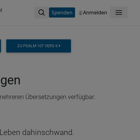
l
Spenden
Anmelden
Menü
ZU PSALM 107 VERS 6
ngen
n mehreren Übersetzungen verfügbar.
r Leben dahinschwand.