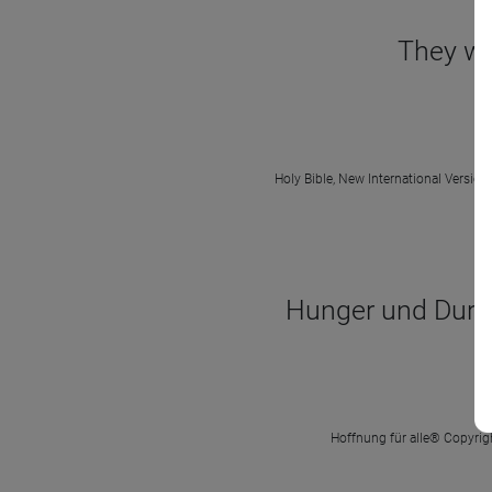
They we
Holy Bible, New International Version
Hunger und Durst 
Hoffnung für alle® Copyrigh