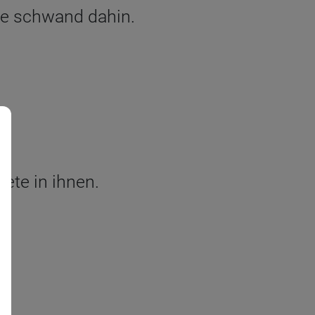
lle schwand dahin.
ete in ihnen.