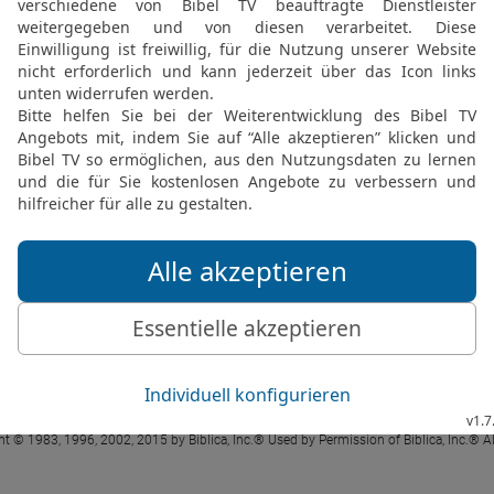
Ps 107 5 in der New International Version
re hungry and thirsty, and their lives ebb
PSALM 107 IN DER NIV LESEN
 ® (Anglicised), NIV TM Copyright © 1979, 1984, 2011 by Biblica, Inc. Used with perm
Ps 107 5 in der Hoffnung für Alle
raubten ihnen alle Kraft, sie waren der 
PSALM 107 IN DER HFA LESEN
t © 1983, 1996, 2002, 2015 by Biblica, Inc.® Used by Permission of Biblica, Inc.® Al