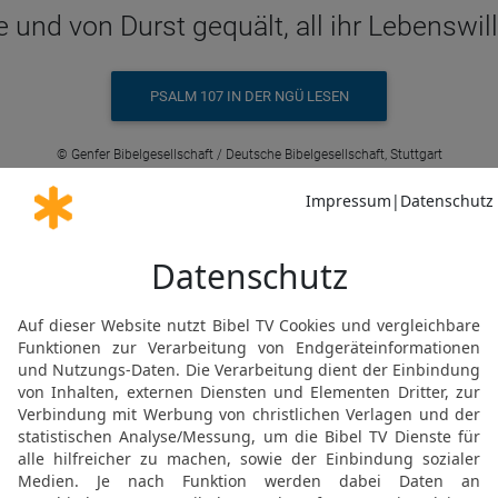
 und von Durst gequält, all ihr Lebenswi
PSALM 107 IN DER NGÜ LESEN
© Genfer Bibelgesellschaft / Deutsche Bibelgesellschaft, Stuttgart
Ps 107 5 in der Schlachter 2000
durstig waren sie, ihre Seele verschmacht
PSALM 107 IN DER SLT LESEN
© 2000 Genfer Bibelgesellschaft