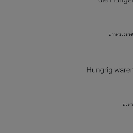
Einheitsüberset
Hungrig waren 
Elberf