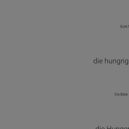
Gute 
die hungri
Die Bibel
die Hunger