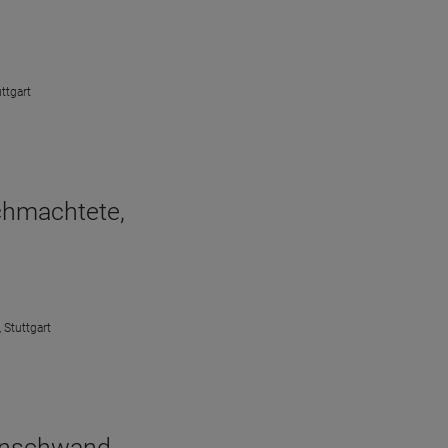
ttgart
chmachtete,
 Stuttgart
hinschwand.