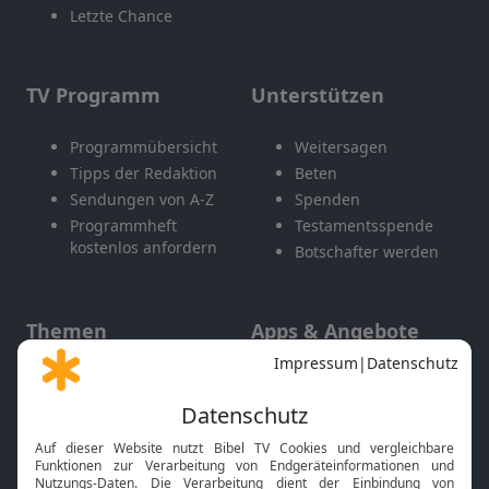
Letzte Chance
TV Programm
Unterstützen
Programmübersicht
Weitersagen
Tipps der Redaktion
Beten
Sendungen von A-Z
Spenden
Programmheft
Testamentsspende
kostenlos anfordern
Botschafter werden
Themen
Apps & Angebote
Gott und Bibel erklärt
Newsletter
Feiertage
Mobile App
Interviews
Kids App
Neuigkeiten
Smart TV
HbbTV