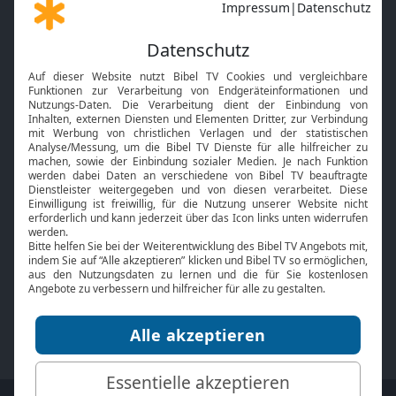
Gott und Bibel erklärt
Newsletter
Feiertage
Mobile App
Interviews
Kids App
Neuigkeiten
Smart TV
HbbTV
Bibelthek Online-Bibel
Nächster Gottesdienst
Bibel TV
Service
Über uns
Kontakt
Jobs
TV-Empfang
Presse
FAQ
Mediadaten