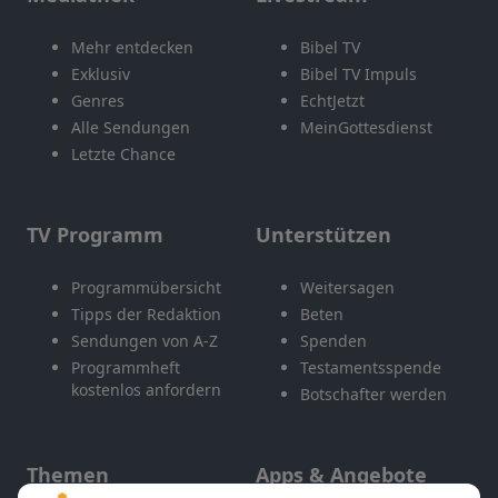
Mehr entdecken
Bibel TV
Exklusiv
Bibel TV Impuls
Genres
EchtJetzt
Alle Sendungen
MeinGottesdienst
Letzte Chance
TV Programm
Unterstützen
Programmübersicht
Weitersagen
Tipps der Redaktion
Beten
Sendungen von A-Z
Spenden
Programmheft
Testamentsspende
kostenlos anfordern
Botschafter werden
Themen
Apps & Angebote