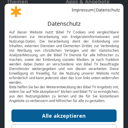
Themen
Apps & Angebote
Gott und Bibel erklärt
Newsletter
Feiertage
Mobile App
Interviews
Kids App
Neuigkeiten
Smart TV
HbbTV
Bibelthek Online-Bibel
Nächster Gottesdienst
Bibel TV
Service
Über uns
Kontakt
Jobs
TV-Empfang
Presse
FAQ
Mediadaten