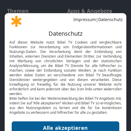
Themen
Apps & Angebote
Gott und Bibel erklärt
Newsletter
Feiertage
Mobile App
Interviews
Kids App
Neuigkeiten
Smart TV
HbbTV
Bibelthek Online-Bibel
Nächster Gottesdienst
Bibel TV
Service
Über uns
Kontakt
Jobs
TV-Empfang
Presse
FAQ
Mediadaten