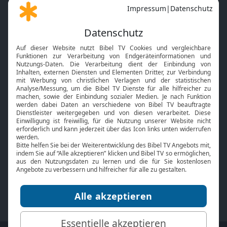
Gott und Bibel erklärt
Newsletter
Feiertage
Mobile App
Interviews
Kids App
Neuigkeiten
Smart TV
HbbTV
Bibelthek Online-Bibel
Nächster Gottesdienst
Bibel TV
Service
Über uns
Kontakt
Jobs
TV-Empfang
Presse
FAQ
Mediadaten