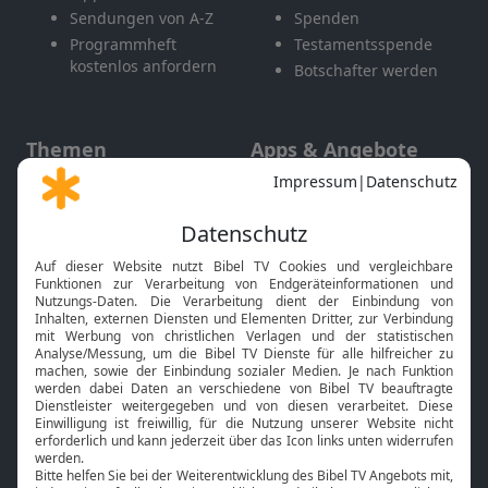
Sendungen von A-Z
Spenden
Programmheft
Testamentsspende
kostenlos anfordern
Botschafter werden
Themen
Apps & Angebote
Gott und Bibel erklärt
Newsletter
Feiertage
Mobile App
Interviews
Kids App
Neuigkeiten
Smart TV
HbbTV
Bibelthek Online-Bibel
Nächster Gottesdienst
Bibel TV
Service