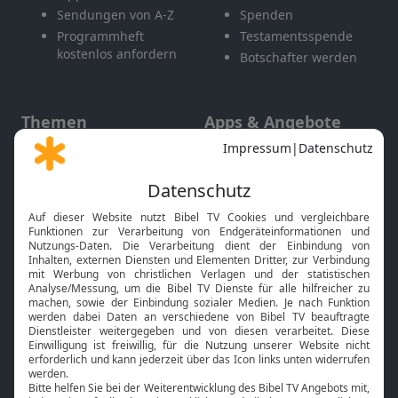
Sendungen von A-Z
Spenden
Programmheft
Testamentsspende
kostenlos anfordern
Botschafter werden
Themen
Apps & Angebote
Gott und Bibel erklärt
Newsletter
Feiertage
Mobile App
Interviews
Kids App
Neuigkeiten
Smart TV
HbbTV
Bibelthek Online-Bibel
Nächster Gottesdienst
Bibel TV
Service