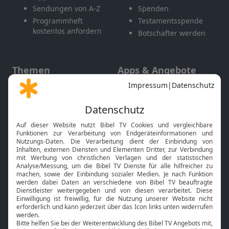
Sendungen von A-Z
Spenden
Programmheft
Testamentsspende
kostenlos anfordern
Botschafter werden
Themen
Apps & Angebote
Gott und Bibel erklärt
Newsletter
Feiertage
Mobile App
Interviews
Kids App
Neuigkeiten
Smart TV
HbbTV
Bibelthek Online-Bibel
Nächster Gottesdienst
Bibel TV
Service