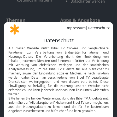
kostenlos anfordern
Botschafter werden
Themen
Apps & Angebote
Gott und Bibel erklärt
Newsletter
Feiertage
Mobile App
Interviews
Kids App
Neuigkeiten
Smart TV
HbbTV
Bibelthek Online-Bibel
Nächster Gottesdienst
Bibel TV
Service
Über uns
Kontakt
Jobs
TV-Empfang
Presse
FAQ