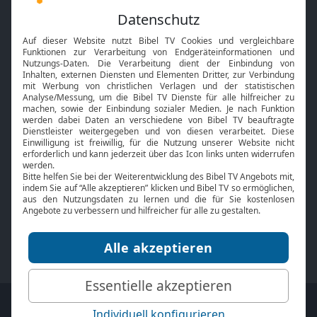
Feiertage
Mobile App
Interviews
Kids App
Neuigkeiten
Smart TV
HbbTV
Bibelthek Online-Bibel
Nächster Gottesdienst
Bibel TV
Service
Über uns
Kontakt
Jobs
TV-Empfang
Presse
FAQ
Mediadaten
bibeltv.de:
Impressum
Datenschutz
Nutzungsbedingungen
Fakten Bibel TV App