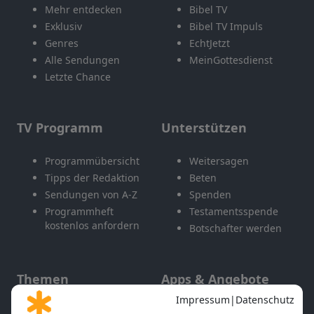
Mehr entdecken
Bibel TV
Exklusiv
Bibel TV Impuls
Genres
EchtJetzt
Alle Sendungen
MeinGottesdienst
Letzte Chance
TV Programm
Unterstützen
Programmübersicht
Weitersagen
Tipps der Redaktion
Beten
Sendungen von A-Z
Spenden
Programmheft
Testamentsspende
kostenlos anfordern
Botschafter werden
Themen
Apps & Angebote
Gott und Bibel erklärt
Newsletter