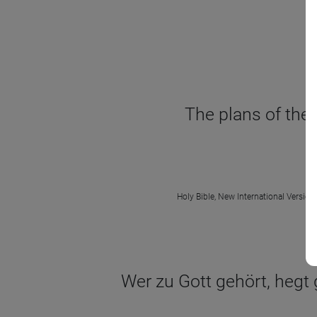
The plans of the 
Holy Bible, New International Version
Wer zu Gott gehört, hegt 