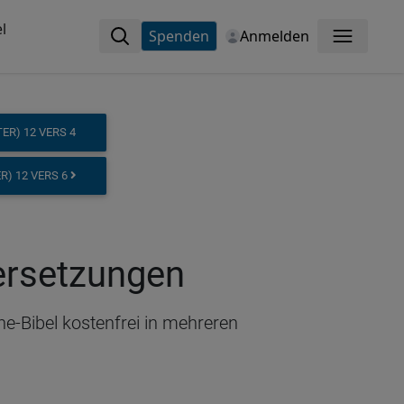
l
Spenden
Anmelden
Menü
R) 12 VERS 4
R) 12 VERS 6
bersetzungen
ne-Bibel kostenfrei in mehreren