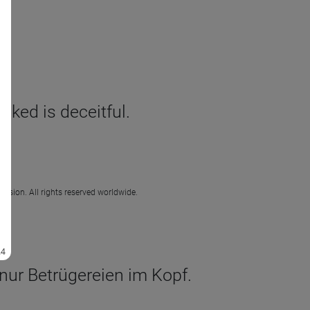
cked is deceitful.
ission. All rights reserved worldwide.
 nur Betrügereien im Kopf.