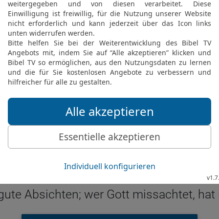
© 2000 Genfer Bibelgesellschaft
Spr 12 5 in der New International Version
righteous are just, but the advice of the wi
SPRÜCHE (SPRICHWÖRTER) 12 IN DER NIV LESEN
 ® (Anglicised), NIV TM Copyright © 1979, 1984, 2011 by Biblica, Inc. Used with perm
Spr 12 5 in der Hoffnung für Alle
gute Absichten; wer Gott missachtet, hat