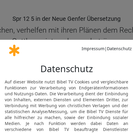
Spr 12 5 in der Neue Genfer Übersetzung
hen, verhelfen mit ihren Plänen dem Recht
Gottlosen ist, andere zu betrügen.
SPRÜCHE (SPRICHWÖRTER) 12 IN DER NGÜ LESEN
© Genfer Bibelgesellschaft / Deutsche Bibelgesellschaft, Stuttgart
Spr 12 5 in der Schlachter 2000
 sind richtig, aber die Ratschläge der Go
SPRÜCHE (SPRICHWÖRTER) 12 IN DER SLT LESEN