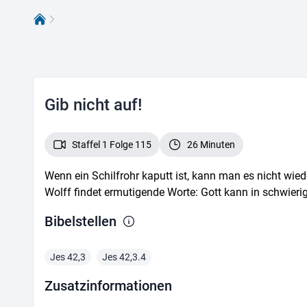
Bibel Tv
Gib nicht auf!
Staffel 1 Folge 115
26 Minuten
Wenn ein Schilfrohr kaputt ist, kann man es nicht wie
Wolff findet ermutigende Worte: Gott kann in schwieri
Bibelstelle
n
Jes 42,3
Jes 42,3.4
Zusatz­informationen