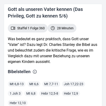
Gott als unseren Vater kennen (Das
Privileg, Gott zu kennen 5/6)
Staffel 1 Folge 360
28 Minuten
Was bedeutet es ganz praktisch, dass Gott unser
"Vater" ist? Dazu legt Dr. Charles Stanley die Bibel aus
und beleuchtet zudem die kritische Frage, wie es im
Vergleich dazu mit unserer Beziehung zu unseren
eigenen Kindern aussieht.
Bibelstelle
n
Mt 6,8-13
Mt 6,6
Mt 7,7-11
Joh 17,22-23
1 Joh 3
Mt 6,8
Hebr 12,5-8
Hebr 12,9
Hebr 12,10