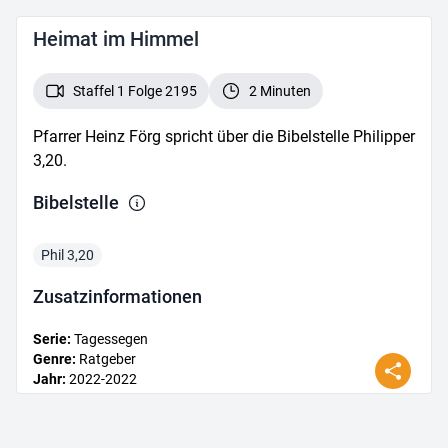
Heimat im Himmel
Staffel 1 Folge 2195
2 Minuten
Pfarrer Heinz Förg spricht über die Bibelstelle Philipper
3,20.
Bibelstelle
Phil 3,20
Zusatz­informationen
Serie
:
Tagessegen
Genre
:
Ratgeber
Jahr
:
2022
-2022