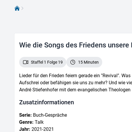
Bibel Tv
Wie die Songs des Friedens unsere
Staffel 1 Folge 19
15 Minuten
Lieder für den Frieden feiern gerade ein "Revival". W
Aufschrei oder befähigen sie uns zu mehr? Und wie vie
André Stiefenhofer mit dem evangelischen Theologen 
Zusatz­informationen
Serie
:
Buch-Gespräche
Genre
:
Talk
Jahr
:
2021
-2021