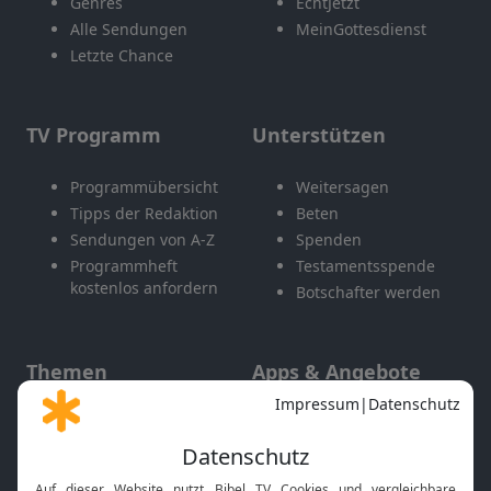
Genres
EchtJetzt
Alle Sendungen
MeinGottesdienst
Letzte Chance
TV Programm
Unterstützen
Programmübersicht
Weitersagen
Tipps der Redaktion
Beten
Sendungen von A-Z
Spenden
Programmheft
Testamentsspende
kostenlos anfordern
Botschafter werden
Themen
Apps & Angebote
Gott und Bibel erklärt
Newsletter
Feiertage
Mobile App
Interviews
Kids App