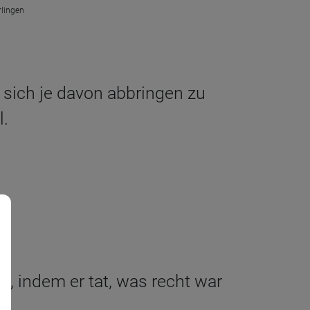
rlingen
 sich je davon abbringen zu
l.
, indem er tat, was recht war