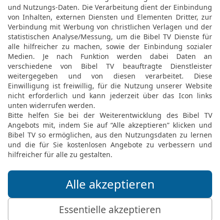
1. KÖNIGE 22 IN DER SLT LESEN
© 2000 Genfer Bibelgesellschaft
1 Kön 22 43 in der New International Version
e ways of his father Asa and did not str
. The high places, however, were not rem
to offer sacrifices and burn incense there
1. KÖNIGE 22 IN DER NIV LESEN
 ® (Anglicised), NIV TM Copyright © 1979, 1984, 2011 by Biblica, Inc. Used with perm