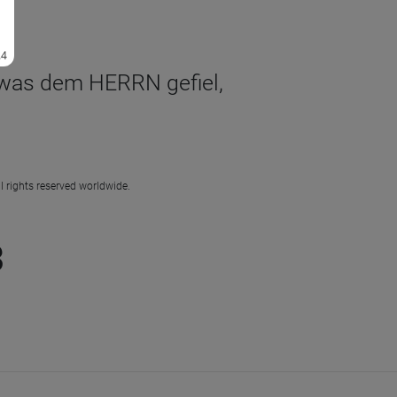
r, was dem HERRN gefiel,
l rights reserved worldwide.
3