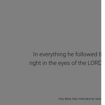
In everything he followed th
right in the eyes of the LORD
Holy Bible, New International Version