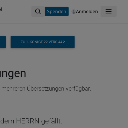
l
Spenden
Anmelden
Menü
ZU 1. KÖNIGE 22 VERS 44
zungen
 in mehreren Übersetzungen verfügbar.
s dem HERRN gefällt.