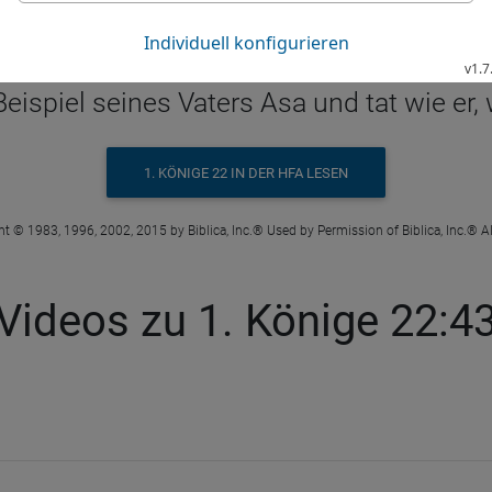
1 Kön 22 43 in der Hoffnung für Alle
Beispiel seines Vaters Asa und tat wie e
1. KÖNIGE 22 IN DER HFA LESEN
t © 1983, 1996, 2002, 2015 by Biblica, Inc.® Used by Permission of Biblica, Inc.® Al
Videos zu 1. Könige 22:4