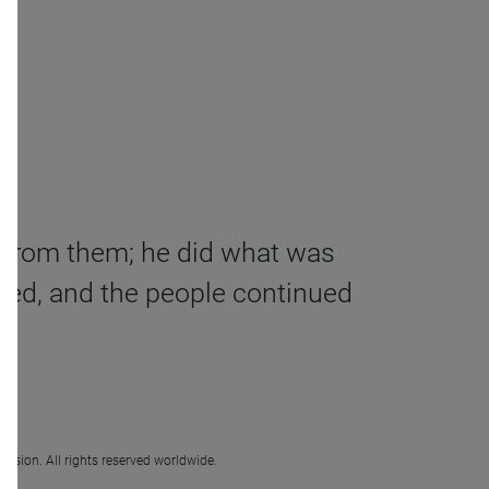
ay from them; he did what was
oved, and the people continued
.
ission. All rights reserved worldwide.