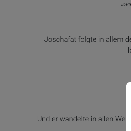
Elberf
Joschafat folgte in allem 
l
Und er wandelte in allen Weg