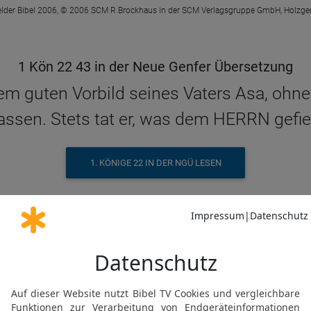
elder Bibel 2006, © 2006 SCM R.Brockhaus in der SCM Verlagsgruppe GmbH, Holzge
1 Kön 22 43 in der Neue Genfer Übersetzung
dem guten Vorbild seines Vaters Asa, ohne
assen. Stets tat er, was dem HERRN gefie
1. KÖNIGE 22 IN DER NGÜ LESEN
© Genfer Bibelgesellschaft / Deutsche Bibelgesellschaft, Stuttgart
1 Kön 22 43 in der Schlachter 2000
en seines Vaters Asa und wich nicht davon
in den Augen des HERRN.