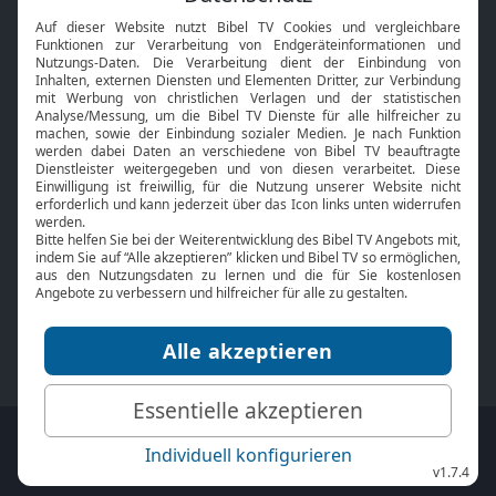
Interviews
Kids App
Neuigkeiten
Smart TV
HbbTV
Bibelthek Online-Bibel
Nächster Gottesdienst
Bibel TV
Service
Über uns
Kontakt
Jobs
TV-Empfang
Presse
FAQ
Mediadaten
bibeltv.de:
Impressum
Datenschutz
Nutzungsbedingungen
Fakten Bibel TV App