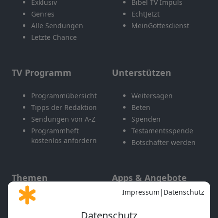
Exklusiv
Bibel TV Impuls
Genres
EchtJetzt
Alle Sendungen
MeinGottesdienst
Letzte Chance
TV Programm
Unterstützen
Programmübersicht
Weitersagen
Tipps der Redaktion
Beten
Sendungen von A-Z
Spenden
Programmheft
Testamentsspende
kostenlos anfordern
Botschafter werden
Themen
Apps & Angebote
Gott und Bibel erklärt
Newsletter
Feiertage
Mobile App