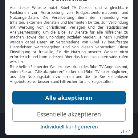
Interviews
Kids App
Neuigkeiten
Smart TV
HbbTV
Bibelthek Online-Bibel
Nächster Gottesdienst
Bibel TV
Service
Über uns
Kontakt
Jobs
TV-Empfang
Presse
FAQ
Mediadaten
bibeltv.de:
Impressum
Datenschutz
Nutzungsbedingungen
Fakten Bibel TV App