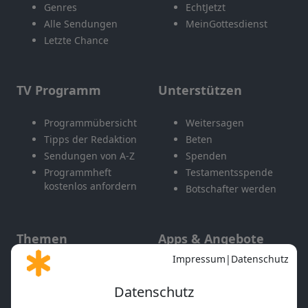
Genres
EchtJetzt
Alle Sendungen
MeinGottesdienst
Letzte Chance
TV Programm
Unterstützen
Programmübersicht
Weitersagen
Tipps der Redaktion
Beten
Sendungen von A-Z
Spenden
Programmheft
Testamentsspende
kostenlos anfordern
Botschafter werden
Themen
Apps & Angebote
Gott und Bibel erklärt
Newsletter
Feiertage
Mobile App
Interviews
Kids App