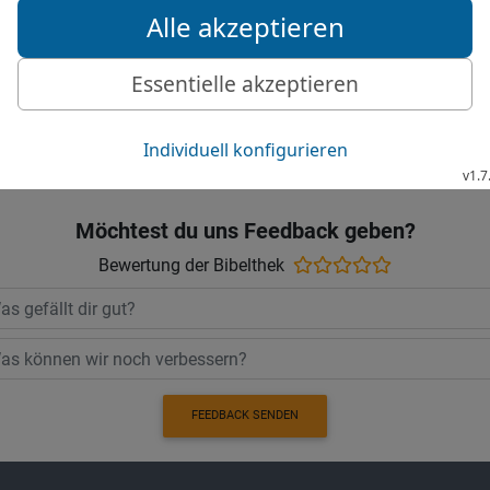
os zu 4. Mose (Numeri) 
Möchtest du uns Feedback geben?
Bewertung der Bibelthek
FEEDBACK SENDEN