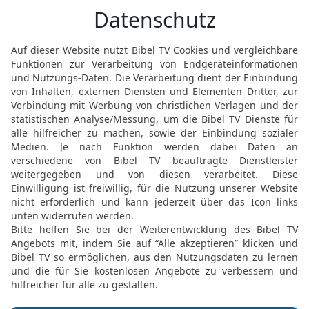
4 Mose 25 19 in der Neue Genfer Übersetzung
Nachdem dieses Strafgericht vorüber war
4. MOSE (NUMERI) 25 IN DER NGÜ LESEN
© Genfer Bibelgesellschaft / Deutsche Bibelgesellschaft, Stuttgart
4 Mose 25 19 in der Hoffnung für Alle
Als die Seuche vorüber war,
4. MOSE (NUMERI) 25 IN DER HFA LESEN
t © 1983, 1996, 2002, 2015 by Biblica, Inc.® Used by Permission of Biblica, Inc.® Al