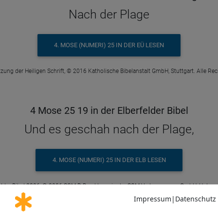
Nach der Plage
4. MOSE (NUMERI) 25 IN DER EÜ LESEN
zung der Heiligen Schrift, © 2016 Katholische Bibelanstalt GmbH, Stuttgart. Alle Re
4 Mose 25 19 in der Elberfelder Bibel
Und es geschah nach der Plage,
4. MOSE (NUMERI) 25 IN DER ELB LESEN
elder Bibel 2006, © 2006 SCM R.Brockhaus in der SCM Verlagsgruppe GmbH, Holzge