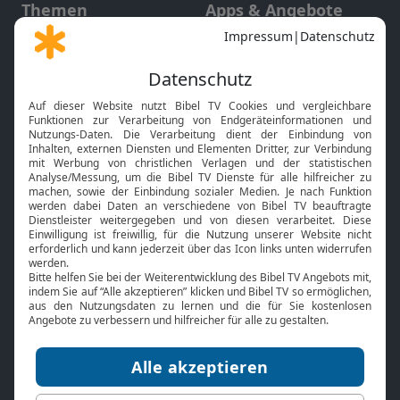
Themen
Apps & Angebote
Gott und Bibel erklärt
Newsletter
Feiertage
Mobile App
Interviews
Kids App
Neuigkeiten
Smart TV
HbbTV
Bibelthek Online-Bibel
Nächster Gottesdienst
Bibel TV
Service
Über uns
Kontakt
Jobs
TV-Empfang
Presse
FAQ
Mediadaten