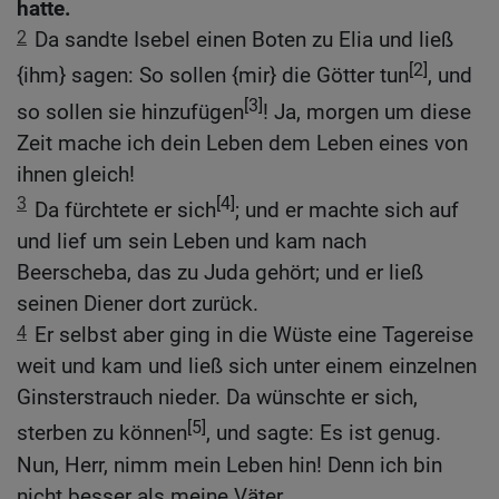
hatte.
2
Da sandte Isebel einen Boten zu Elia und ließ
[2]
{ihm} sagen: So sollen {mir} die Götter tun
, und
[3]
so sollen sie hinzufügen
! Ja, morgen um diese
Zeit mache ich dein Leben dem Leben eines von
ihnen gleich!
3
[4]
Da fürchtete er sich
; und er machte sich auf
und lief um sein Leben und kam nach
Beerscheba, das zu Juda gehört; und er ließ
seinen Diener dort zurück.
4
Er selbst aber ging in die Wüste eine Tagereise
weit und kam und ließ sich unter einem einzelnen
Ginsterstrauch nieder. Da wünschte er sich,
[5]
sterben zu können
, und sagte: Es ist genug.
Nun, Herr, nimm mein Leben hin! Denn ich bin
nicht besser als meine Väter.