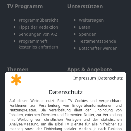
TV Programm
Unterstützen
Programmübersicht
Weitersagen
Tipps der Redaktion
Beten
Sendungen von A-Z
Spenden
Programmheft
Testamentsspende
kostenlos anfordern
Botschafter werden
Themen
Apps & Angebote
Gott und Bibel erklärt
Newsletter
Feiertage
Mobile App
Interviews
Kids App
Neuigkeiten
Smart TV
HbbTV
Bibelthek Online-Bibel
Nächster Gottesdienst