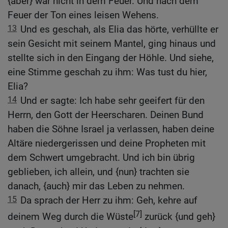
{aber} war nicht in dem Feuer. Und nach dem
Feuer der Ton eines leisen Wehens.
13
Und es geschah, als Elia das hörte, verhüllte er
sein Gesicht mit seinem Mantel, ging hinaus und
stellte sich in den Eingang der Höhle. Und siehe,
eine Stimme geschah zu ihm: Was tust du hier,
Elia?
14
Und er sagte: Ich habe sehr geeifert für den
Herrn, den Gott der Heerscharen. Deinen Bund
haben die Söhne Israel ja verlassen, haben deine
Altäre niedergerissen und deine Propheten mit
dem Schwert umgebracht. Und ich bin übrig
geblieben, ich allein, und {nun} trachten sie
danach, {auch} mir das Leben zu nehmen.
15
Da sprach der Herr zu ihm: Geh, kehre auf
[7]
deinem Weg durch die Wüste
zurück {und geh}