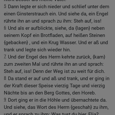
5
Dann legte er sich nieder und schlief unter dem
einen Ginsterstrauch ein. Und siehe da, ein Engel
rührte ihn an und sprach zu ihm: Steh auf, iss!
6
Und als er aufblickte, siehe, da {lagen} neben
seinem Kopf ein Brotfladen, auf heißen Steinen
{gebacken} , und ein Krug Wasser. Und er aß und
trank und legte sich wieder hin.
7
Und der Engel des Herrn kehrte zurück, {kam}
zum zweiten Mal und rührte ihn an und sprach:
Steh auf, iss! Denn der Weg ist zu weit für dich.
8
Da stand er auf und aß und trank, und er ging in
der Kraft dieser Speise vierzig Tage und vierzig
Nächte bis an den Berg Gottes, den Horeb.
9
Dort ging er in die Höhle und übernachtete da.
Und siehe, das Wort des Herrn {geschah} zu ihm,
und er sprach zu ihm: Was tust du hier, Elia?