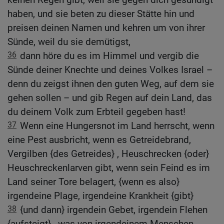
haben, und sie beten zu dieser Stätte hin und
preisen deinen Namen und kehren um von ihrer
Sünde, weil du sie demütigst,
36
dann höre du es im Himmel und vergib die
Sünde deiner Knechte und deines Volkes Israel –
denn du zeigst ihnen den guten Weg, auf dem sie
gehen sollen – und gib Regen auf dein Land, das
du deinem Volk zum Erbteil gegeben hast!
37
Wenn eine Hungersnot im Land herrscht, wenn
eine Pest ausbricht, wenn es Getreidebrand,
Vergilben {des Getreides} , Heuschrecken {oder}
Heuschreckenlarven gibt, wenn sein Feind es im
Land seiner Tore belagert, {wenn es also}
irgendeine Plage, irgendeine Krankheit {gibt}
38
{und dann} irgendein Gebet, irgendein Flehen
{aufsteigt} , was von irgendeinem Menschen