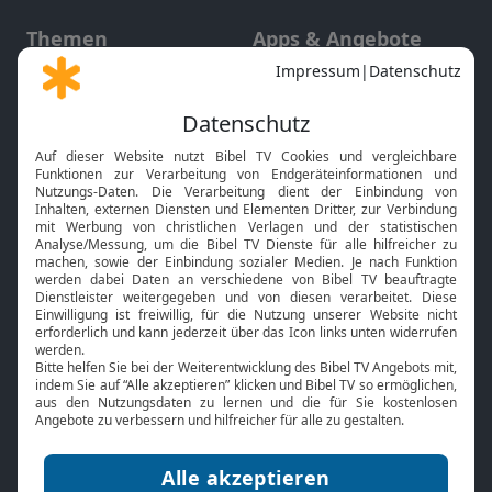
Themen
Apps & Angebote
Gott und Bibel erklärt
Newsletter
Feiertage
Mobile App
Interviews
Kids App
Neuigkeiten
Smart TV
HbbTV
Bibelthek Online-Bibel
Nächster Gottesdienst
Bibel TV
Service
Über uns
Kontakt
Jobs
TV-Empfang
Presse
FAQ
Mediadaten