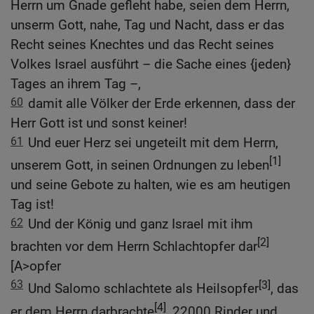
Herrn um Gnade gefleht habe, seien dem Herrn,
unserm Gott, nahe, Tag und Nacht, dass er das
Recht seines Knechtes und das Recht seines
Volkes Israel ausführt – die Sache eines {jeden}
Tages an ihrem Tag –,
60
damit alle Völker der Erde erkennen, dass der
Herr Gott ist und sonst keiner!
61
Und euer Herz sei ungeteilt mit dem Herrn,
[1]
unserem Gott, in seinen Ordnungen zu leben
und seine Gebote zu halten, wie es am heutigen
Tag ist!
62
Und der König und ganz Israel mit ihm
[2]
brachten vor dem Herrn Schlachtopfer dar
[A>opfer
63
[3]
Und Salomo schlachtete als Heilsopfer
, das
[4]
er dem Herrn darbrachte
, 22000 Rinder und