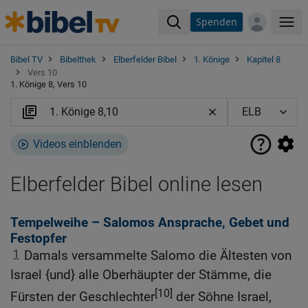
Spenden
Me
Bibel TV
Bibelthek
Elberfelder Bibel
1. Könige
Kapitel 8
Vers 10
1. Könige 8, Vers 10
Videos einblenden
Elberfelder Bibel online lesen
Tempelweihe – Salomos Ansprache, Gebet und
Festopfer
1
Damals versammelte Salomo die Ältesten von
Israel {und} alle Oberhäupter der Stämme, die
[10]
Fürsten der Geschlechter
der Söhne Israel,