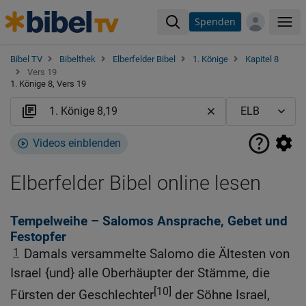
Spenden
Me
Bibel TV
Bibelthek
Elberfelder Bibel
1. Könige
Kapitel 8
Vers 19
1. Könige 8, Vers 19
Videos einblenden
Elberfelder Bibel online lesen
Tempelweihe – Salomos Ansprache, Gebet und
Festopfer
1
Damals versammelte Salomo die Ältesten von
Israel {und} alle Oberhäupter der Stämme, die
[10]
Fürsten der Geschlechter
der Söhne Israel,