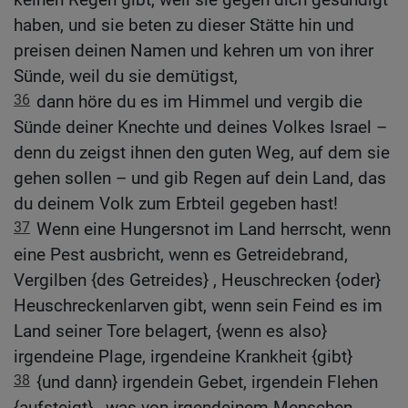
haben, und sie beten zu dieser Stätte hin und
preisen deinen Namen und kehren um von ihrer
Sünde, weil du sie demütigst,
36
dann höre du es im Himmel und vergib die
Sünde deiner Knechte und deines Volkes Israel –
denn du zeigst ihnen den guten Weg, auf dem sie
gehen sollen – und gib Regen auf dein Land, das
du deinem Volk zum Erbteil gegeben hast!
37
Wenn eine Hungersnot im Land herrscht, wenn
eine Pest ausbricht, wenn es Getreidebrand,
Vergilben {des Getreides} , Heuschrecken {oder}
Heuschreckenlarven gibt, wenn sein Feind es im
Land seiner Tore belagert, {wenn es also}
irgendeine Plage, irgendeine Krankheit {gibt}
38
{und dann} irgendein Gebet, irgendein Flehen
{aufsteigt} , was von irgendeinem Menschen