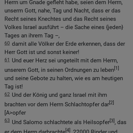
Herrn um Gnade gefleht habe, seien dem Herrn,
unserm Gott, nahe, Tag und Nacht, dass er das
Recht seines Knechtes und das Recht seines
Volkes Israel ausführt – die Sache eines {jeden}
Tages an ihrem Tag –,
60
damit alle Völker der Erde erkennen, dass der
Herr Gott ist und sonst keiner!
61
Und euer Herz sei ungeteilt mit dem Herrn,
[1]
unserem Gott, in seinen Ordnungen zu leben
und seine Gebote zu halten, wie es am heutigen
Tag ist!
62
Und der König und ganz Israel mit ihm
[2]
brachten vor dem Herrn Schlachtopfer dar
[A>opfer
63
[3]
Und Salomo schlachtete als Heilsopfer
, das
[4]
er dem Herrn darbrachte
, 22000 Rinder und