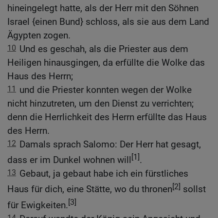
hineingelegt hatte, als der Herr mit den Söhnen
Israel {einen Bund} schloss, als sie aus dem Land
Ägypten zogen.
10
Und es geschah, als die Priester aus dem
Heiligen hinausgingen, da erfüllte die Wolke das
Haus des Herrn;
11
und die Priester konnten wegen der Wolke
nicht hinzutreten, um den Dienst zu verrichten;
denn die Herrlichkeit des Herrn erfüllte das Haus
des Herrn.
12
Damals sprach Salomo: Der Herr hat gesagt,
[1]
dass er im Dunkel wohnen will
.
13
Gebaut, ja gebaut habe ich ein fürstliches
[2]
Haus für dich, eine Stätte, wo du thronen
sollst
[3]
für Ewigkeiten.
14