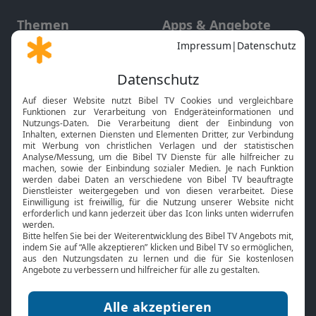
Themen
Apps & Angebote
Gott und Bibel erklärt
Newsletter
Feiertage
Mobile App
Interviews
Kids App
Neuigkeiten
Smart TV
HbbTV
Bibelthek Online-Bibel
Nächster Gottesdienst
Bibel TV
Service
Über uns
Kontakt
Jobs
TV-Empfang
Presse
FAQ
Mediadaten