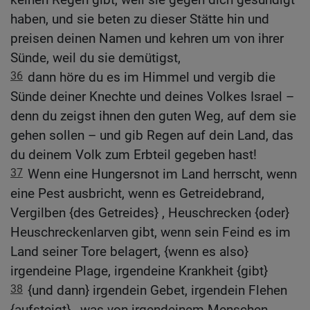
haben, und sie beten zu dieser Stätte hin und
preisen deinen Namen und kehren um von ihrer
Sünde, weil du sie demütigst,
36
dann höre du es im Himmel und vergib die
Sünde deiner Knechte und deines Volkes Israel –
denn du zeigst ihnen den guten Weg, auf dem sie
gehen sollen – und gib Regen auf dein Land, das
du deinem Volk zum Erbteil gegeben hast!
37
Wenn eine Hungersnot im Land herrscht, wenn
eine Pest ausbricht, wenn es Getreidebrand,
Vergilben {des Getreides} , Heuschrecken {oder}
Heuschreckenlarven gibt, wenn sein Feind es im
Land seiner Tore belagert, {wenn es also}
irgendeine Plage, irgendeine Krankheit {gibt}
38
{und dann} irgendein Gebet, irgendein Flehen
{aufsteigt} , was von irgendeinem Menschen