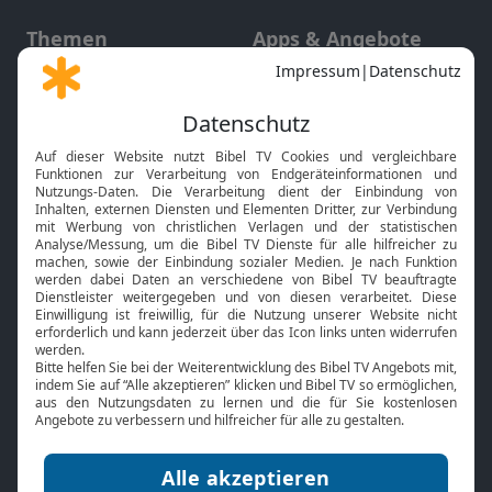
Themen
Apps & Angebote
Gott und Bibel erklärt
Newsletter
Feiertage
Mobile App
Interviews
Kids App
Neuigkeiten
Smart TV
HbbTV
Bibelthek Online-Bibel
Nächster Gottesdienst
Bibel TV
Service
Über uns
Kontakt
Jobs
TV-Empfang
Presse
FAQ
Mediadaten