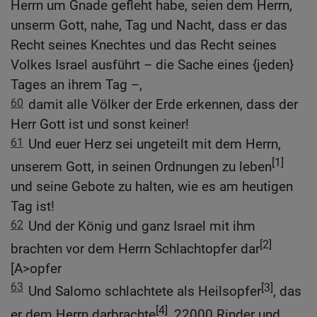
Herrn um Gnade gefleht habe, seien dem Herrn,
unserm Gott, nahe, Tag und Nacht, dass er das
Recht seines Knechtes und das Recht seines
Volkes Israel ausführt – die Sache eines {jeden}
Tages an ihrem Tag –,
60
damit alle Völker der Erde erkennen, dass der
Herr Gott ist und sonst keiner!
61
Und euer Herz sei ungeteilt mit dem Herrn,
[1]
unserem Gott, in seinen Ordnungen zu leben
und seine Gebote zu halten, wie es am heutigen
Tag ist!
62
Und der König und ganz Israel mit ihm
[2]
brachten vor dem Herrn Schlachtopfer dar
[A>opfer
63
[3]
Und Salomo schlachtete als Heilsopfer
, das
[4]
er dem Herrn darbrachte
, 22000 Rinder und