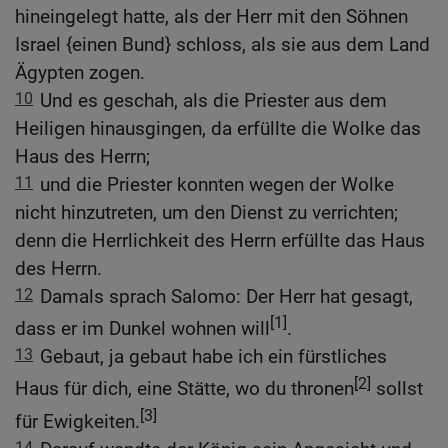
hineingelegt hatte, als der Herr mit den Söhnen
Israel {einen Bund} schloss, als sie aus dem Land
Ägypten zogen.
10
Und es geschah, als die Priester aus dem
Heiligen hinausgingen, da erfüllte die Wolke das
Haus des Herrn;
11
und die Priester konnten wegen der Wolke
nicht hinzutreten, um den Dienst zu verrichten;
denn die Herrlichkeit des Herrn erfüllte das Haus
des Herrn.
12
Damals sprach Salomo: Der Herr hat gesagt,
[1]
dass er im Dunkel wohnen will
.
13
Gebaut, ja gebaut habe ich ein fürstliches
[2]
Haus für dich, eine Stätte, wo du thronen
sollst
[3]
für Ewigkeiten.
14