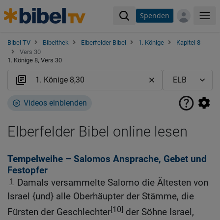
Spenden
Me
Bibel TV
Bibelthek
Elberfelder Bibel
1. Könige
Kapitel 8
Vers 30
1. Könige 8, Vers 30
Videos einblenden
Elberfelder Bibel online lesen
Tempelweihe – Salomos Ansprache, Gebet und
Festopfer
1
Damals versammelte Salomo die Ältesten von
Israel {und} alle Oberhäupter der Stämme, die
[10]
Fürsten der Geschlechter
der Söhne Israel,