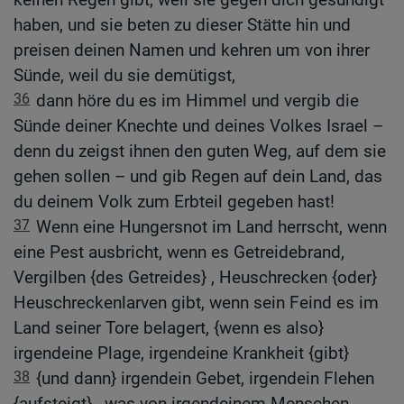
haben, und sie beten zu dieser Stätte hin und
preisen deinen Namen und kehren um von ihrer
Sünde, weil du sie demütigst,
36
dann höre du es im Himmel und vergib die
Sünde deiner Knechte und deines Volkes Israel –
denn du zeigst ihnen den guten Weg, auf dem sie
gehen sollen – und gib Regen auf dein Land, das
du deinem Volk zum Erbteil gegeben hast!
37
Wenn eine Hungersnot im Land herrscht, wenn
eine Pest ausbricht, wenn es Getreidebrand,
Vergilben {des Getreides} , Heuschrecken {oder}
Heuschreckenlarven gibt, wenn sein Feind es im
Land seiner Tore belagert, {wenn es also}
irgendeine Plage, irgendeine Krankheit {gibt}
38
{und dann} irgendein Gebet, irgendein Flehen
{aufsteigt} , was von irgendeinem Menschen