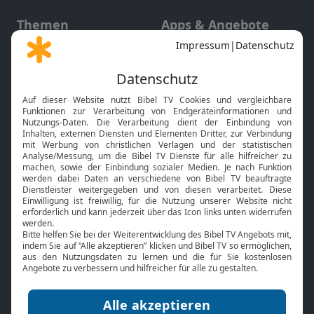
Themen
Apps & Angebote
Gott und Bibel erklärt
Newsletter
Feiertage
Mobile App
Interviews
Kids App
Neuigkeiten
Smart TV
HbbTV
Bibelthek Online-Bibel
Nächster Gottesdienst
Bibel TV
Service
Über uns
Kontakt
Jobs
TV-Empfang
Presse
FAQ
Mediadaten