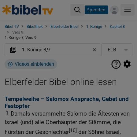
Spenden
Me
Bibel TV
Bibelthek
Elberfelder Bibel
1. Könige
Kapitel 8
Vers 9
1. Könige 8, Vers 9
Videos einblenden
Elberfelder Bibel online lesen
Tempelweihe – Salomos Ansprache, Gebet und
Festopfer
1
Damals versammelte Salomo die Ältesten von
Israel {und} alle Oberhäupter der Stämme, die
[10]
Fürsten der Geschlechter
der Söhne Israel,