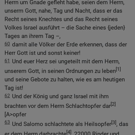
Herrn um Gnade gefleht habe, seien dem Herrn,
unserm Gott, nahe, Tag und Nacht, dass er das
Recht seines Knechtes und das Recht seines
Volkes Israel ausführt – die Sache eines {jeden}
Tages an ihrem Tag –,
60
damit alle Völker der Erde erkennen, dass der
Herr Gott ist und sonst keiner!
61
Und euer Herz sei ungeteilt mit dem Herrn,
[1]
unserem Gott, in seinen Ordnungen zu leben
und seine Gebote zu halten, wie es am heutigen
Tag ist!
62
Und der König und ganz Israel mit ihm
[2]
brachten vor dem Herrn Schlachtopfer dar
[A>opfer
63
[3]
Und Salomo schlachtete als Heilsopfer
, das
[4]
er dem Herrn darbrachte
, 22000 Rinder und