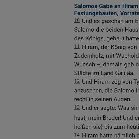
Salomos Gabe an Hiram 
Festungsbauten, Vorrats
10
Und es geschah am En
Salomo die beiden Häus
des Königs, gebaut hatte
11
Hiram, der König von 
Zedernholz, mit Wachold
Wunsch –, damals gab d
Städte im Land Galiläa.
12
Und Hiram zog von Tyr
anzusehen, die Salomo i
recht in seinen Augen.
13
Und er sagte: Was sin
hast, mein Bruder! Und e
heißen sie} bis zum heut
14
Hiram hatte nämlich 