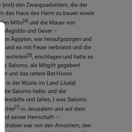
e {mit} den Zwangsarbeitern, die der
m das Haus des Herrn zu bauen sowie
[4]
den Millo
und die Mauer von
d Megiddo und Geser –
g von Ägypten, war heraufgezogen und
 und es mit Feuer verbrannt und die
[5]
adt wohnten
, erschlagen und hatte es
 des Salomo, als Mitgift gegeben!
er und das untere Bet-Horon
[6]
in der Wüste im Land {Juda}
, die Salomo hatte, und die
rdestädte und {alles, } was Salomo
[7]
nschte
in Jerusalem und auf dem
and seiner Herrschaft –:
 geblieben war von den Amoritern, den