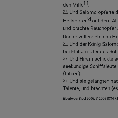
[1]
den Millo
.
25
Und Salomo opferte d
[2]
Heilsopfer
auf dem Alta
und brachte Rauchopfer a
Und er vollendete das H
26
Und der König Salomo 
bei Elat am Ufer des Sch
27
Und Hiram schickte au
seekundige Schiffsleute 
{fuhren}.
28
Und sie gelangten nac
Talente, und brachten {
Elberfelder Bibel 2006, © 2006 SCM R