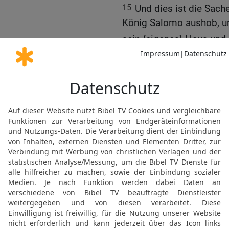
15
Und dies ist die Sach
König Salomo aushob, u
sein {eigenes} Haus und 
Jerusalem und Hazor un
16
der Pharao, der Köni
hatte Geser eingenommen
Kanaaniter, die in der St
seiner Tochter, der Frau
17
Und Salomo baute Ges
18
und Baalat und Tamar
19
und alle Vorratsstädte
Wagenstädte und die Pfe
sonst noch zu bauen wü
Libanon und im ganzen L
20
alles Volk, das übrig