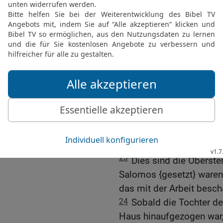
Hetitern, den Perisitern,
nicht von den Söhnen Isr
21
deren Söhne, die nach
weil die Söhne Israel an 
vollstrecken können, die
Zwangsarbeit {für seine 
heutigen Tag.
22
Aber von den Söhnen 
sondern sie waren Krieg
Obersten und seine Wa
Streitwagen und seine P
23
Dies sind die Oberste
Salomos {gesetzt} waren:
das mit der Arbeit beschä
24
Sobald die Tochter de
Haus hinaufgezogen war, d