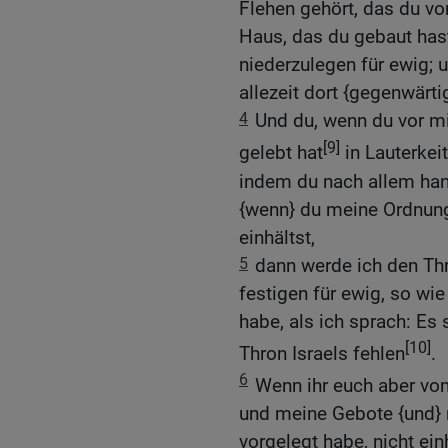
Flehen gehört, das du vor
Haus, das du gebaut has
niederzulegen für ewig;
allezeit dort {gegenwärtig
4
Und du, wenn du vor mi
[9]
gelebt hat
in Lauterkeit
indem du nach allem hand
{wenn} du meine Ordnu
einhältst,
5
dann werde ich den Th
festigen für ewig, so wie
habe, als ich sprach: Es
[10]
Thron Israels fehlen
.
6
Wenn ihr euch aber vo
und meine Gebote {und} 
vorgelegt habe, nicht ei