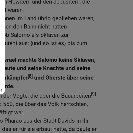
 den Hewitern und den Jebusitern, die
ael waren,
 ihnen im Land übrig geblieben waren,
ihnen den Bann nicht hatten
 hob Salomo als Sklaven zur
Bauten} aus; {und so ist es} bis zum
Israel machte Salomo keine Sklaven,
sleute und seine Knechte und seine
[8]
genkämpfer
und Oberste über seine
ferde.
[9]
n der Vögte, die über die Bauarbeiten
 550, die über das Volk herrschten,
ftigt war.
s Pharao aus der Stadt Davids in ihr
as er für sie erbaut hatte, da baute er