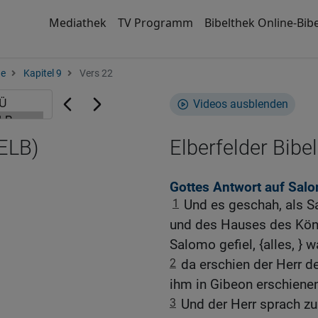
Mediathek
TV Programm
Bibelthek Online-Bibe
ge
Kapitel 9
Vers 22
Videos ausblenden
(ELB)
Elberfelder Bibel
Gottes Antwort auf Sal
1
Und es geschah, als 
und des Hauses des König
Salomo gefiel, {alles, } 
2
da erschien der Herr 
ihm in Gibeon erschienen
3
Und der Herr sprach zu