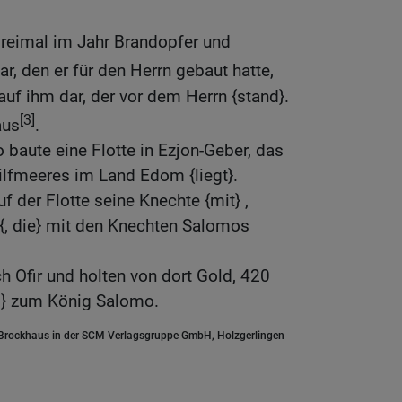
reimal im Jahr Brandopfer und
r, den er für den Herrn gebaut hatte,
uf ihm dar, der vor dem Herrn {stand}.
[3]
aus
.
baute eine Flotte in Ezjon-Geber, das
ilfmeeres im Land Edom {liegt}.
f der Flotte seine Knechte {mit} ,
{, die} mit den Knechten Salomos
h Ofir und holten von dort Gold, 420
es} zum König Salomo.
.Brockhaus in der SCM Verlagsgruppe GmbH, Holzgerlingen