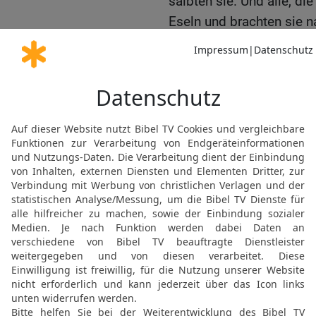
salbten sie. Und alle, di
Eseln und brachten sie n
Nähe ihrer Brüder. Dann 
16
In jener Zeit sandte 
Assur, dass sie ihm hel
17
Die Edomiter {nämli
schlugen Juda und führt
18
Und die Philister fiel
des Südens von Juda un
Ajalon und Gederot und 
Timna und seine Tochter
Tochterstädte; und sie w
19
Denn der Herr demüti
von Israel, weil er in Ju
{seiner} Untreue treulos
20
Und Tiglat-Pileser, d