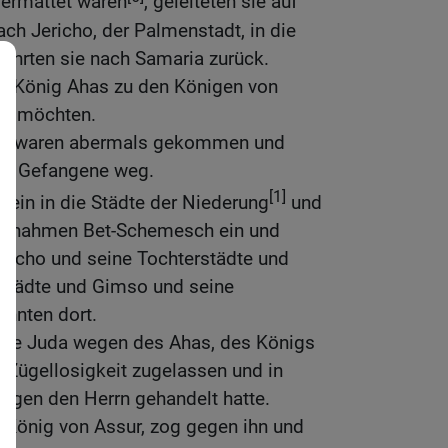
e ermattet waren
, geleiteten sie auf
ach Jericho, der Palmenstadt, in die
kehrten sie nach Samaria zurück.
der König Ahas zu den Königen von
fen möchten.
ch} waren abermals gekommen und
en Gefangene weg.
[1]
en ein in die Städte der Niederung
und
d nahmen Bet-Schemesch ein und
Socho und seine Tochterstädte und
städte und Gimso und seine
ohnten dort.
gte Juda wegen des Ahas, des Königs
da Zügellosigkeit zugelassen und in
 gegen den Herrn gehandelt hatte.
er König von Assur, zog gegen ihn und