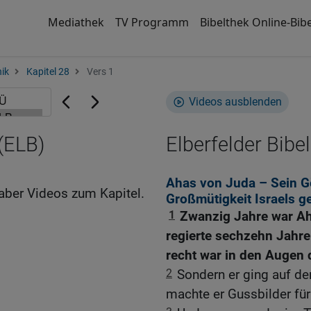
Mediathek
TV Programm
Bibelthek Online-Bibe
nik
Kapitel 28
Vers 1
Videos ausblenden
 (ELB)
Elberfelder Bibel
Ahas von Juda – Sein G
aber Videos zum Kapitel.
Großmütigkeit Israels 
1
Zwanzig Jahre war Aha
regierte sechzehn Jahre 
recht war in den Augen d
2
Sondern er ging auf de
machte er Gussbilder für