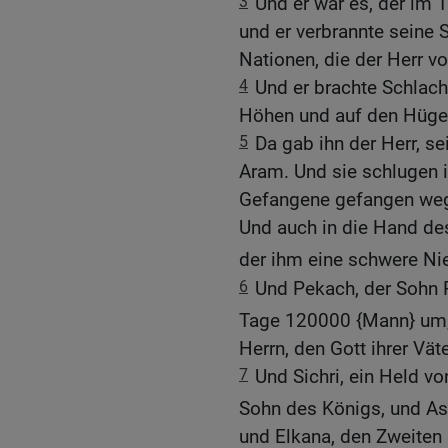
3
Und er war es, der im 
und er verbrannte seine 
Nationen, die der Herr vo
4
Und er brachte Schlach
Höhen und auf den Hüge
5
Da gab ihn der Herr, se
Aram. Und sie schlugen 
Gefangene gefangen weg
Und auch in die Hand de
der ihm eine schwere Ni
6
Und Pekach, der Sohn 
Tage 120000 {Mann} um, 
Herrn, den Gott ihrer Väte
7
Und Sichri, ein Held v
Sohn des Königs, und As
und Elkana, den Zweiten