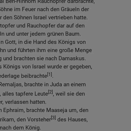
Tal Ben-Hinnom Rauchopfer darbrachte,
Söhne im Feuer nach den Gräueln der
r den Söhnen Israel vertrieben hatte.
topfer und Rauchopfer dar auf den
ln und unter jedem grünen Baum.
in Gott, in die Hand des Königs von
ihn und führten ihm eine große Menge
 und brachten sie nach Damaskus.
s Königs von Israel wurde er gegeben,
[1]
ederlage beibrachte
.
Remaljas, brachte in Juda an einem
[2]
alles tapfere Leute
, weil sie den
r, verlassen hatten.
on Ephraim, brachte Maaseja um, den
[3]
rikam, den Vorsteher
des Hauses,
 nach dem König.