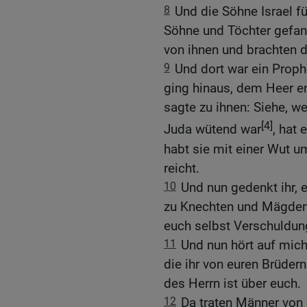
8
Und die Söhne Israel f
Söhne und Töchter gefan
von ihnen und brachten 
9
Und dort war ein Prop
ging hinaus, dem Heer e
sagte zu ihnen: Siehe, wei
[4]
Juda wütend war
, hat 
habt sie mit einer Wut 
reicht.
10
Und nun gedenkt ihr,
zu Knechten und Mägden 
euch selbst Verschuldun
11
Und nun hört auf mich
die ihr von euren Brüder
des Herrn ist über euch.
12
Da traten Männer von