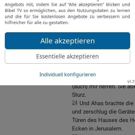
bedrängte ihn, anstatt ih
21
Obwohl Ahas {nämlic
des Königs und {die Häus
was er geraubt hatte, } 
wurde ihm keine Hilfe {zu
22
Und in der Zeit seine
treuloser gegen den Herrn
23
Und er opferte den Gö
geschlagen hatten, und s
Aram, die helfen ihnen. 
{auch} mir helfen. Sie a
Sturz.
24
Und Ahas brachte di
und zerschlug die Gerät
Türen des Hauses des He
Ecken in Jerusalem.