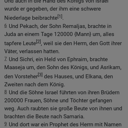
Und auch in die Hand des Königs von Israel
wurde er gegeben, der ihm eine schwere
[1]
Niederlage beibrachte
.
6
Und Pekach, der Sohn Remaljas, brachte in
Juda an einem Tage 120000 {Mann} um, alles
[2]
tapfere Leute
, weil sie den Herrn, den Gott ihrer
Väter, verlassen hatten.
7
Und Sichri, ein Held von Ephraim, brachte
Maaseja um, den Sohn des Königs, und Asrikam,
[3]
den Vorsteher
des Hauses, und Elkana, den
Zweiten nach dem König.
8
Und die Söhne Israel führten von ihren Brüdern
200000 Frauen, Söhne und Töchter gefangen
weg. Auch raubten sie große Beute von ihnen und
brachten die Beute nach Samaria.
9
Und dort war ein Prophet des Herrn mit Namen