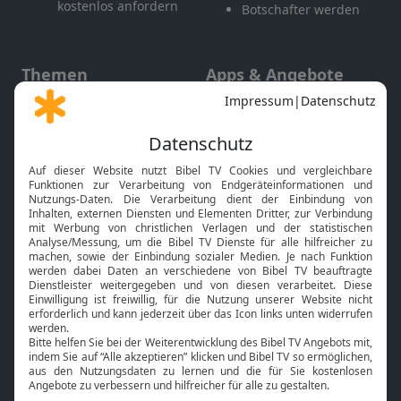
kostenlos anfordern
Botschafter werden
Themen
Apps & Angebote
Gott und Bibel erklärt
Newsletter
Feiertage
Mobile App
Interviews
Kids App
Neuigkeiten
Smart TV
HbbTV
Bibelthek Online-Bibel
Nächster Gottesdienst
Bibel TV
Service
Über uns
Kontakt
Jobs
TV-Empfang
Presse
FAQ