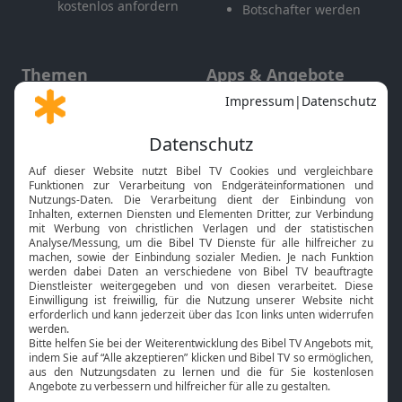
kostenlos anfordern
Botschafter werden
Themen
Apps & Angebote
Gott und Bibel erklärt
Newsletter
Feiertage
Mobile App
Interviews
Kids App
Neuigkeiten
Smart TV
HbbTV
Bibelthek Online-Bibel
Nächster Gottesdienst
Bibel TV
Service
Über uns
Kontakt
Jobs
TV-Empfang
Presse
FAQ