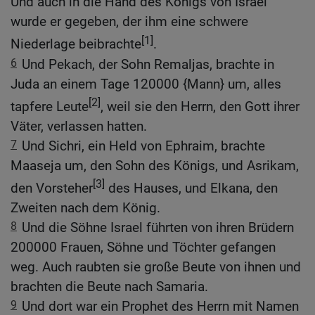
Und auch in die Hand des Königs von Israel
wurde er gegeben, der ihm eine schwere
[1]
Niederlage beibrachte
.
6
Und Pekach, der Sohn Remaljas, brachte in
Juda an einem Tage 120000 {Mann} um, alles
[2]
tapfere Leute
, weil sie den Herrn, den Gott ihrer
Väter, verlassen hatten.
7
Und Sichri, ein Held von Ephraim, brachte
Maaseja um, den Sohn des Königs, und Asrikam,
[3]
den Vorsteher
des Hauses, und Elkana, den
Zweiten nach dem König.
8
Und die Söhne Israel führten von ihren Brüdern
200000 Frauen, Söhne und Töchter gefangen
weg. Auch raubten sie große Beute von ihnen und
brachten die Beute nach Samaria.
9
Und dort war ein Prophet des Herrn mit Namen