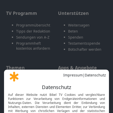
TV Programm
Unterstützen
Programmübersicht
Weitersagen
Tipps der Redaktion
Beten
Sendungen von A-Z
Spenden
Programmheft
Testamentsspende
kostenlos anfordern
Botschafter werden
Themen
Apps & Angebote
Gott und Bibel erklärt
Newsletter
Feiertage
Mobile App
Interviews
Kids App
Neuigkeiten
Smart TV
HbbTV
Bibelthek Online-Bibel