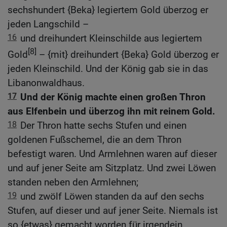
sechshundert {Beka} legiertem Gold überzog er
jeden Langschild –
16
und dreihundert Kleinschilde aus legiertem
[8]
Gold
– {mit} dreihundert {Beka} Gold überzog er
jeden Kleinschild. Und der König gab sie in das
Libanonwaldhaus.
17
Und der König machte einen großen Thron
aus Elfenbein und überzog ihn mit reinem Gold.
18
Der Thron hatte sechs Stufen und einen
goldenen Fußschemel, die an dem Thron
befestigt waren. Und Armlehnen waren auf dieser
und auf jener Seite am Sitzplatz. Und zwei Löwen
standen neben den Armlehnen;
19
und zwölf Löwen standen da auf den sechs
Stufen, auf dieser und auf jener Seite. Niemals ist
so {etwas} gemacht worden für irgendein