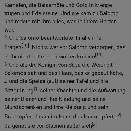
Kamelen, die Balsamöle und Gold in Menge
trugen und Edelsteine. Und sie kam zu Salomo
und redete mit ihm alles, was in ihrem Herzen
war.
2
Und Salomo beantwortete ihr alle ihre
[10]
Fragen
. Nichts war vor Salomo verborgen, das
[11]
er ihr nicht hätte beantworten können
.
3
Und als die Königin von Saba die Weisheit
Salomos sah und das Haus, das er gebaut hatte,
4
und die Speise {auf} seiner Tafel und die
[1]
Sitzordnung
seiner Knechte und die Aufwartung
seiner Diener und ihre Kleidung und seine
Mundschenken und ihre Kleidung und sein
[2]
Brandopfer, das er im Haus des Herrn opferte
,
[3]
da geriet sie vor Staunen außer sich