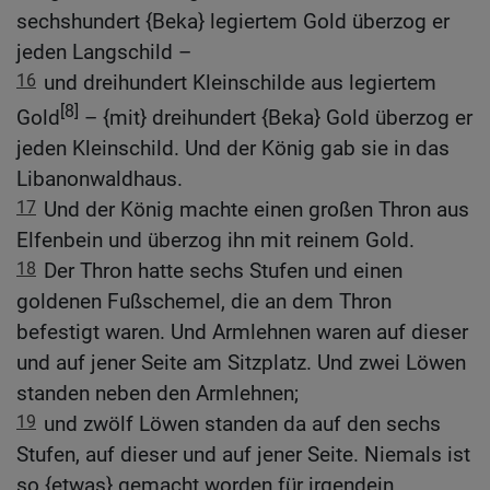
sechshundert {Beka} legiertem Gold überzog er
jeden Langschild –
16
und dreihundert Kleinschilde aus legiertem
[8]
Gold
– {mit} dreihundert {Beka} Gold überzog er
jeden Kleinschild. Und der König gab sie in das
Libanonwaldhaus.
17
Und der König machte einen großen Thron aus
Elfenbein und überzog ihn mit reinem Gold.
18
Der Thron hatte sechs Stufen und einen
goldenen Fußschemel, die an dem Thron
befestigt waren. Und Armlehnen waren auf dieser
und auf jener Seite am Sitzplatz. Und zwei Löwen
standen neben den Armlehnen;
19
und zwölf Löwen standen da auf den sechs
Stufen, auf dieser und auf jener Seite. Niemals ist
so {etwas} gemacht worden für irgendein