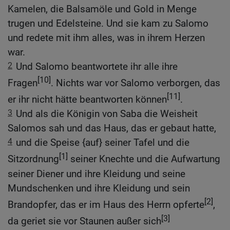
Kamelen, die Balsamöle und Gold in Menge
trugen und Edelsteine. Und sie kam zu Salomo
und redete mit ihm alles, was in ihrem Herzen
war.
2
Und Salomo beantwortete ihr alle ihre
[10]
Fragen
. Nichts war vor Salomo verborgen, das
[11]
er ihr nicht hätte beantworten können
.
3
Und als die Königin von Saba die Weisheit
Salomos sah und das Haus, das er gebaut hatte,
4
und die Speise {auf} seiner Tafel und die
[1]
Sitzordnung
seiner Knechte und die Aufwartung
seiner Diener und ihre Kleidung und seine
Mundschenken und ihre Kleidung und sein
[2]
Brandopfer, das er im Haus des Herrn opferte
,
[3]
da geriet sie vor Staunen außer sich