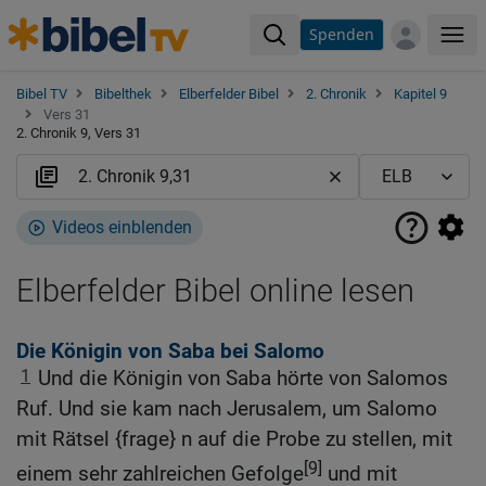
Spenden
Me
Bibel TV
Bibelthek
Elberfelder Bibel
2. Chronik
Kapitel 9
Vers 31
2. Chronik 9, Vers 31
Videos einblenden
Elberfelder Bibel online lesen
Die Königin von Saba bei Salomo
1
Und die Königin von Saba hörte von Salomos
Ruf. Und sie kam nach Jerusalem, um Salomo
mit Rätsel {frage} n auf die Probe zu stellen, mit
[9]
einem sehr zahlreichen Gefolge
und mit