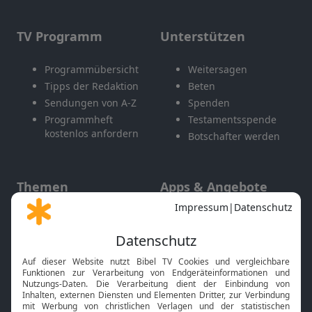
TV Programm
Unterstützen
Programmübersicht
Weitersagen
Tipps der Redaktion
Beten
Sendungen von A-Z
Spenden
Programmheft
Testamentsspende
kostenlos anfordern
Botschafter werden
Themen
Apps & Angebote
Gott und Bibel erklärt
Newsletter
Feiertage
Mobile App
Interviews
Kids App
Neuigkeiten
Smart TV
HbbTV
Bibelthek Online-Bibel