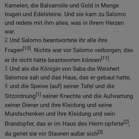
Kamelen, die Balsamöle und Gold in Menge
trugen und Edelsteine. Und sie kam zu Salomo
und redete mit ihm alles, was in ihrem Herzen
war.
2
Und Salomo beantwortete ihr alle ihre
[10]
Fragen
. Nichts war vor Salomo verborgen, das
[11]
er ihr nicht hätte beantworten können
.
3
Und als die Königin von Saba die Weisheit
Salomos sah und das Haus, das er gebaut hatte,
4
und die Speise {auf} seiner Tafel und die
[1]
Sitzordnung
seiner Knechte und die Aufwartung
seiner Diener und ihre Kleidung und seine
Mundschenken und ihre Kleidung und sein
[2]
Brandopfer, das er im Haus des Herrn opferte
,
[3]
da geriet sie vor Staunen außer sich