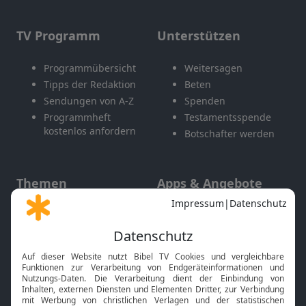
TV Programm
Unterstützen
Programmübersicht
Weitersagen
Tipps der Redaktion
Beten
Sendungen von A-Z
Spenden
Programmheft
Testamentsspende
kostenlos anfordern
Botschafter werden
Themen
Apps & Angebote
Gott und Bibel erklärt
Newsletter
Feiertage
Mobile App
Interviews
Kids App
Neuigkeiten
Smart TV
HbbTV
Bibelthek Online-Bibel