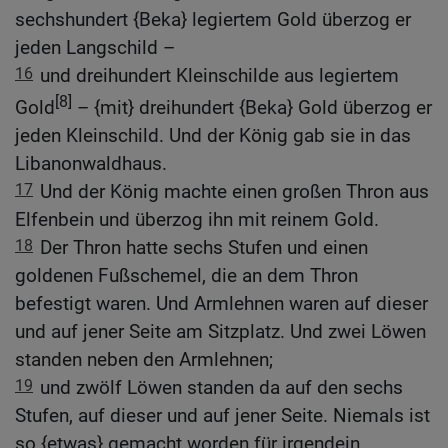
sechshundert {Beka} legiertem Gold überzog er
jeden Langschild –
16
und dreihundert Kleinschilde aus legiertem
[8]
Gold
– {mit} dreihundert {Beka} Gold überzog er
jeden Kleinschild. Und der König gab sie in das
Libanonwaldhaus.
17
Und der König machte einen großen Thron aus
Elfenbein und überzog ihn mit reinem Gold.
18
Der Thron hatte sechs Stufen und einen
goldenen Fußschemel, die an dem Thron
befestigt waren. Und Armlehnen waren auf dieser
und auf jener Seite am Sitzplatz. Und zwei Löwen
standen neben den Armlehnen;
19
und zwölf Löwen standen da auf den sechs
Stufen, auf dieser und auf jener Seite. Niemals ist
so {etwas} gemacht worden für irgendein