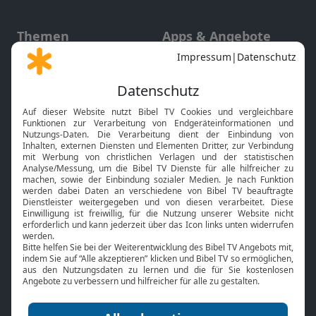
Themen
Apps & Angebote
Gott und Bibel erklärt
Newsletter
Feiertage
Mobile App
Interviews
Kids App
Neuigkeiten
Smart TV
HbbTV
Bibelthek Online-Bibel
Nächster Gottesdienst
Bibel TV
Service
Über uns
Kontakt
Jobs
TV-Empfang
Presse
FAQ
Mediadaten